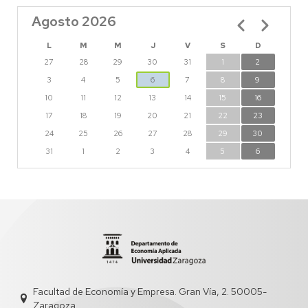
Agosto 2026
Paginación
L
M
M
J
V
S
D
27
28
29
30
31
1
2
3
4
5
6
7
8
9
10
11
12
13
14
15
16
17
18
19
20
21
22
23
24
25
26
27
28
29
30
31
1
2
3
4
5
6
Facultad de Economía y Empresa. Gran Vía, 2. 50005-
Zaragoza