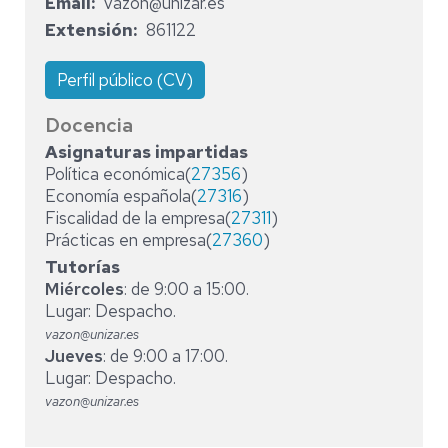
Email
vazon@unizar.es
Extensión
861122
Perfil público (CV)
Docencia
Asignaturas impartidas
Política económica(
27356
)
Economía española(
27316
)
Fiscalidad de la empresa(
27311
)
Prácticas en empresa(
27360
)
Tutorías
Miércoles
: de 9:00 a 15:00.
Lugar: Despacho.
vazon@unizar.es
Jueves
: de 9:00 a 17:00.
Lugar: Despacho.
vazon@unizar.es